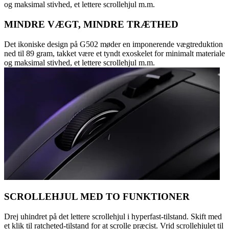
og maksimal stivhed, et lettere scrollehjul m.m.
MINDRE VÆGT, MINDRE TRÆTHED
Det ikoniske design på G502 møder en imponerende vægtreduktion
ned til 89 gram, takket være et tyndt exoskelet for minimalt materiale
og maksimal stivhed, et lettere scrollehjul m.m.
SCROLLEHJUL MED TO FUNKTIONER
Drej uhindret på det lettere scrollehjul i hyperfast-tilstand. Skift med
et klik til ratcheted-tilstand for at scrolle præcist. Vrid scrollehjulet til