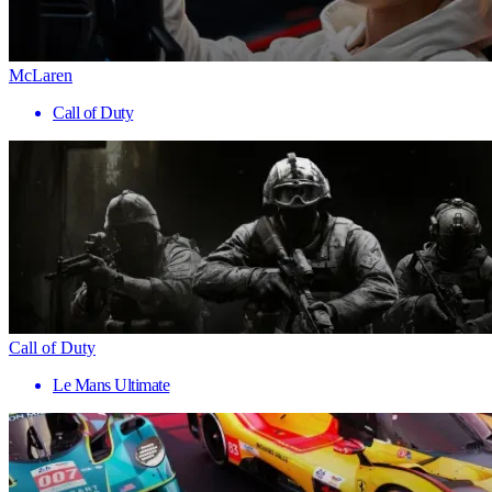
McLaren
Call of Duty
Call of Duty
Le Mans Ultimate