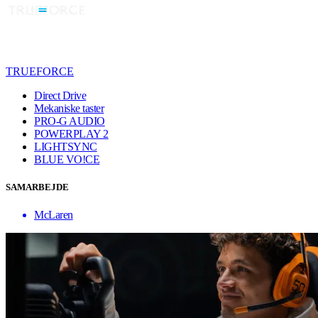
TRUEFORCE
Direct Drive
Mekaniske taster
PRO-G AUDIO
POWERPLAY 2
LIGHTSYNC
BLUE VO!CE
SAMARBEJDE
McLaren