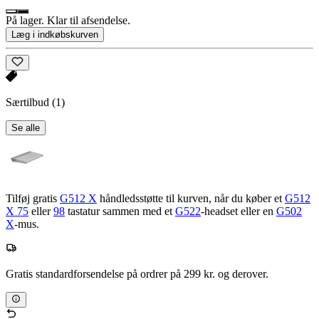
På lager. Klar til afsendelse.
Læg i indkøbskurven
Særtilbud
(1)
Se alle
Tilføj gratis
G512 X
håndledsstøtte til kurven, når du køber et
G512
X 75
eller
98
tastatur sammen med et
G522
-headset eller en
G502
X
-mus.
Gratis standardforsendelse på ordrer på 299 kr. og derover.