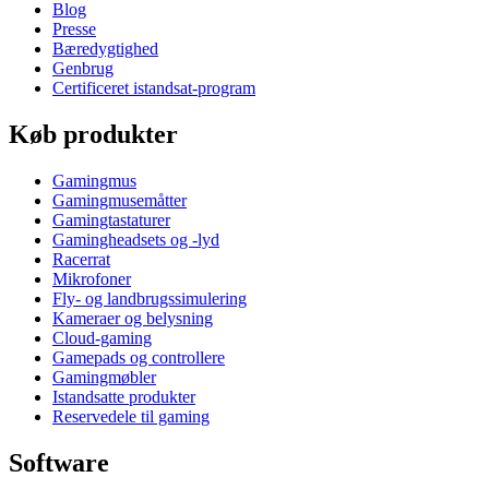
Blog
Presse
Bæredygtighed
Genbrug
Certificeret istandsat-program
Køb produkter
Gamingmus
Gamingmusemåtter
Gamingtastaturer
Gamingheadsets og -lyd
Racerrat
Mikrofoner
Fly- og landbrugssimulering
Kameraer og belysning
Cloud-gaming
Gamepads og controllere
Gamingmøbler
Istandsatte produkter
Reservedele til gaming
Software