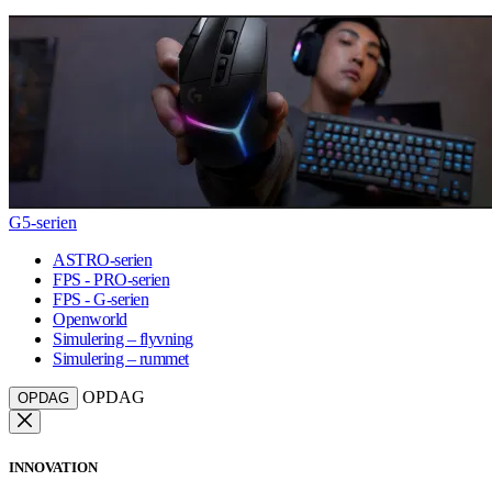
G5-serien
ASTRO-serien
FPS - PRO-serien
FPS - G-serien
Openworld
Simulering – flyvning
Simulering – rummet
OPDAG
OPDAG
INNOVATION