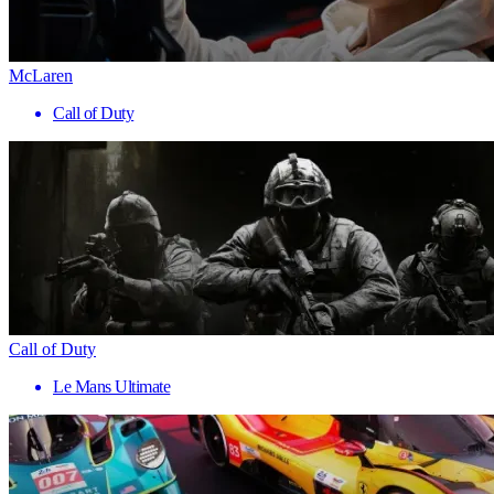
McLaren
Call of Duty
Call of Duty
Le Mans Ultimate