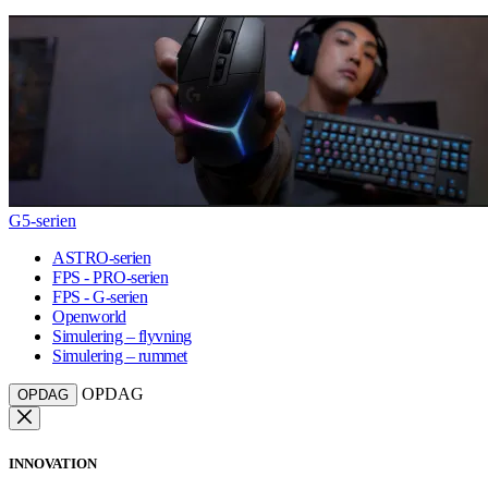
G5-serien
ASTRO-serien
FPS - PRO-serien
FPS - G-serien
Openworld
Simulering – flyvning
Simulering – rummet
OPDAG
OPDAG
INNOVATION