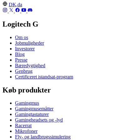
DK,da
Logitech G
Om os
Jobmuligheder
Investorer
Blog
Presse
Bæredygtighed
Genbrug
Certificeret istandsat-program
Køb produkter
Gamingmus
Gamingmusemåtter
Gamingtastaturer
Gamingheadsets og -lyd
Racerrat
Mikrofoner
Fly- og landbrugssimulering