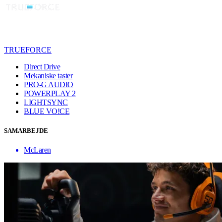
TRUEFORCE
Direct Drive
Mekaniske taster
PRO-G AUDIO
POWERPLAY 2
LIGHTSYNC
BLUE VO!CE
SAMARBEJDE
McLaren