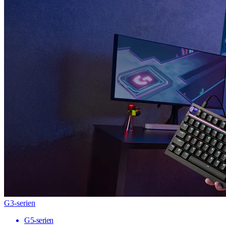
G3-serien
G5-serien