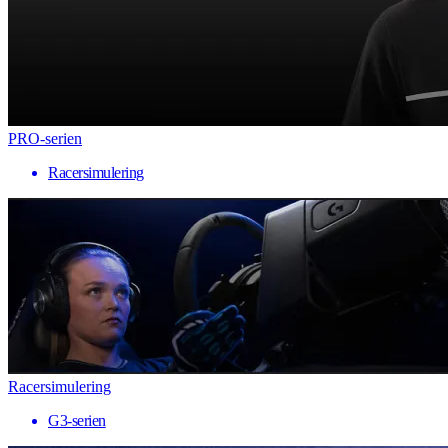
PRO-serien
Racersimulering
Racersimulering
G3-serien