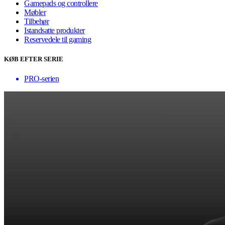
Gamepads og controllere
Møbler
Tilbehør
Istandsatte produkter
Reservedele til gaming
KØB EFTER SERIE
PRO-serien