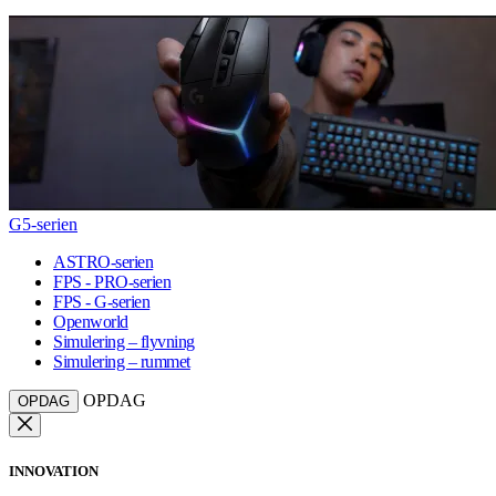
G5-serien
ASTRO-serien
FPS - PRO-serien
FPS - G-serien
Openworld
Simulering – flyvning
Simulering – rummet
OPDAG
OPDAG
INNOVATION