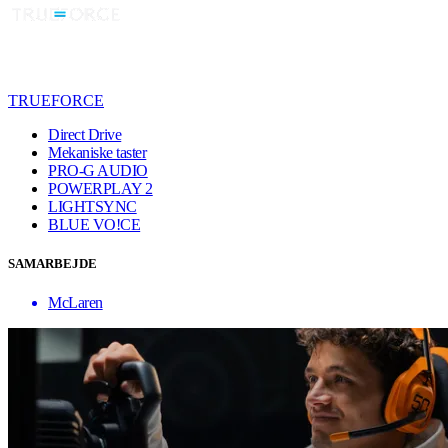
TRUEFORCE
Direct Drive
Mekaniske taster
PRO-G AUDIO
POWERPLAY 2
LIGHTSYNC
BLUE VO!CE
SAMARBEJDE
McLaren