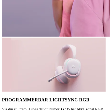
PROGRAMMERBAR LIGHTSYNC RGB
Vis din stil frem. Tilpas det dit humør. G735 har blød, zonal RGB,