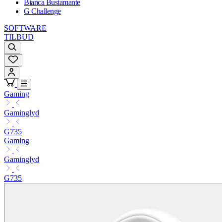
Bianca Bustamante
G Challenge
SOFTWARE
TILBUD
Gaming
Gaminglyd
G735
Gaming
Gaminglyd
G735