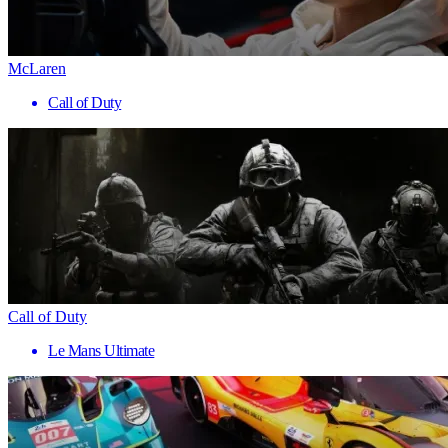
McLaren
Call of Duty
Call of Duty
Le Mans Ultimate