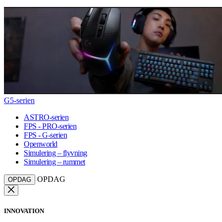
G5-serien
ASTRO-serien
FPS - PRO-serien
FPS - G-serien
Openworld
Simulering – flyvning
Simulering – rummet
OPDAG
OPDAG
INNOVATION