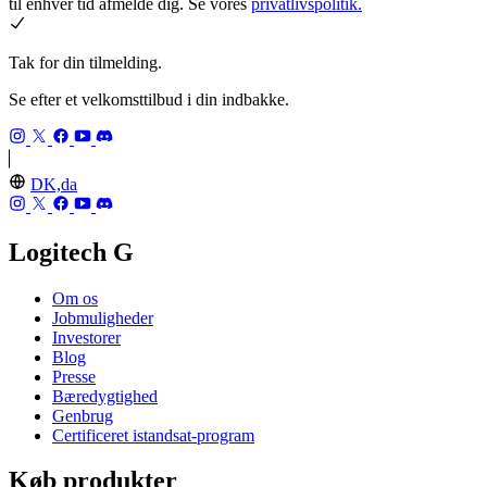
til enhver tid afmelde dig. Se vores
privatlivspolitik.
Tak for din tilmelding.
Se efter et velkomsttilbud i din indbakke.
DK,da
Logitech G
Om os
Jobmuligheder
Investorer
Blog
Presse
Bæredygtighed
Genbrug
Certificeret istandsat-program
Køb produkter