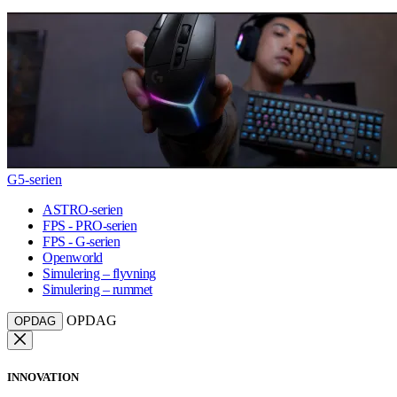
G5-serien
ASTRO-serien
FPS - PRO-serien
FPS - G-serien
Openworld
Simulering – flyvning
Simulering – rummet
OPDAG
OPDAG
INNOVATION