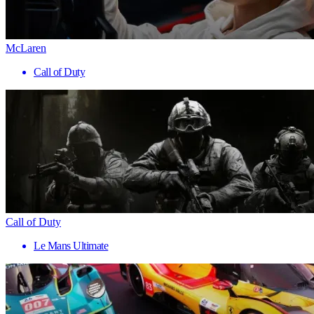
McLaren
Call of Duty
Call of Duty
Le Mans Ultimate