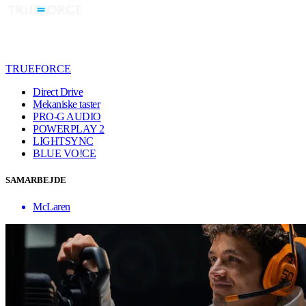
TRUEFORCE
Direct Drive
Mekaniske taster
PRO-G AUDIO
POWERPLAY 2
LIGHTSYNC
BLUE VO!CE
SAMARBEJDE
McLaren