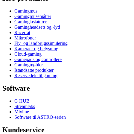
Gamingmus
Gamingmusemåtter
Gamingtastaturer
Gamingheadsets og -lyd
Racerrat
Mikrofoner
Fly- og landbrugssimulering
Kameraer og belysning
Cloud-gaming
Gamepads og controllere
Gamingmøbler
Istandsatte produkter
Reservedele til gaming
Software
G HUB
Streamlabs
Mixline
Software til ASTRO-serien
Kundeservice