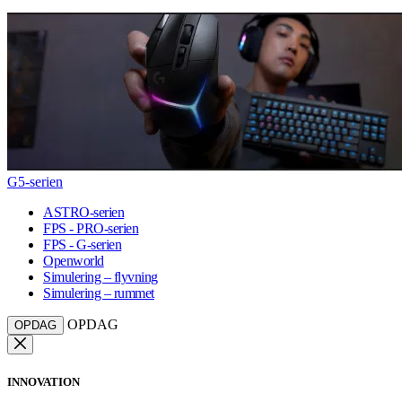
G5-serien
ASTRO-serien
FPS - PRO-serien
FPS - G-serien
Openworld
Simulering – flyvning
Simulering – rummet
OPDAG
OPDAG
INNOVATION