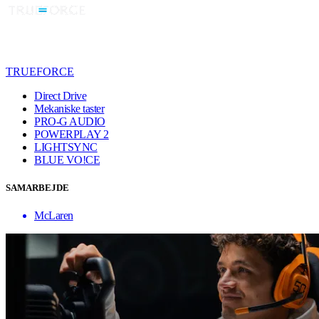
TRUEFORCE
Direct Drive
Mekaniske taster
PRO-G AUDIO
POWERPLAY 2
LIGHTSYNC
BLUE VO!CE
SAMARBEJDE
McLaren