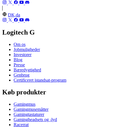
DK,da
Logitech G
Om os
Jobmuligheder
Investorer
Blog
Presse
Bæredygtighed
Genbrug
Certificeret istandsat-program
Køb produkter
Gamingmus
Gamingmusemåtter
Gamingtastaturer
Gamingheadsets og -lyd
Racerrat