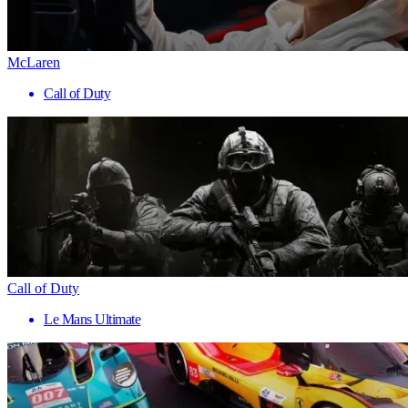
McLaren
Call of Duty
Call of Duty
Le Mans Ultimate