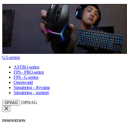
G5-serien
ASTRO-serien
FPS - PRO-serien
FPS - G-serien
Openworld
Simulering – flyvning
Simulering – rummet
OPDAG
OPDAG
INNOVATION