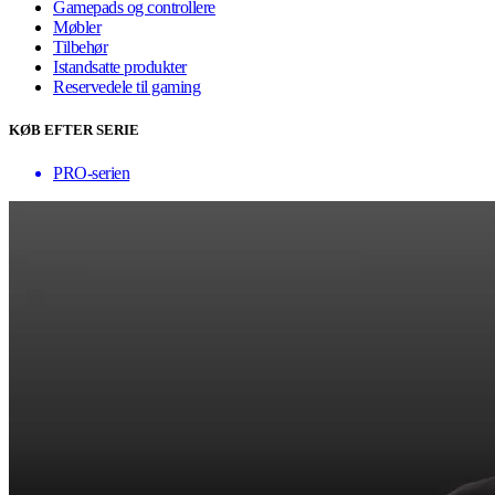
Gamepads og controllere
Møbler
Tilbehør
Istandsatte produkter
Reservedele til gaming
KØB EFTER SERIE
PRO-serien