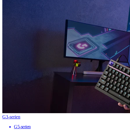
G3-serien
G5-serien