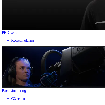
PRO-serien
Racersimulering
Racersimulering
G3-serien