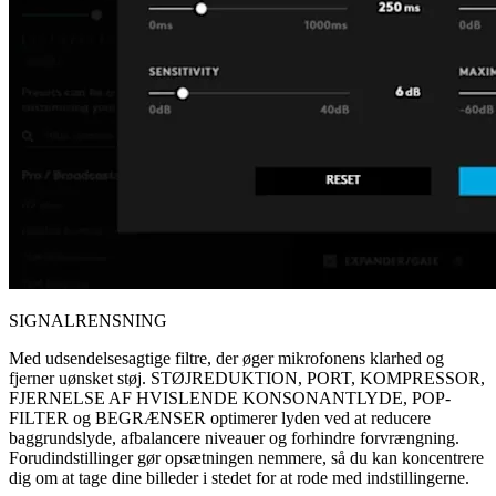
SIGNALRENSNING
Med udsendelsesagtige filtre, der øger mikrofonens klarhed og
fjerner uønsket støj. STØJREDUKTION, PORT, KOMPRESSOR,
FJERNELSE AF HVISLENDE KONSONANTLYDE, POP-
FILTER og BEGRÆNSER optimerer lyden ved at reducere
baggrundslyde, afbalancere niveauer og forhindre forvrængning.
Forudindstillinger gør opsætningen nemmere, så du kan koncentrere
dig om at tage dine billeder i stedet for at rode med indstillingerne.