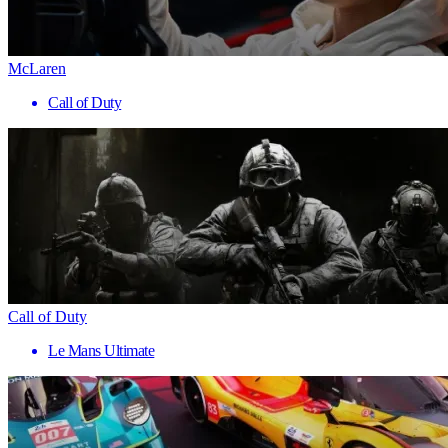
McLaren
Call of Duty
Call of Duty
Le Mans Ultimate