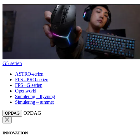
G5-serien
ASTRO-serien
FPS - PRO-serien
FPS - G-serien
Openworld
Simulering – flyvning
Simulering – rummet
OPDAG
OPDAG
INNOVATION