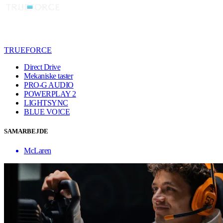
TRUEFORCE
Direct Drive
Mekaniske taster
PRO-G AUDIO
POWERPLAY 2
LIGHTSYNC
BLUE VO!CE
SAMARBEJDE
McLaren