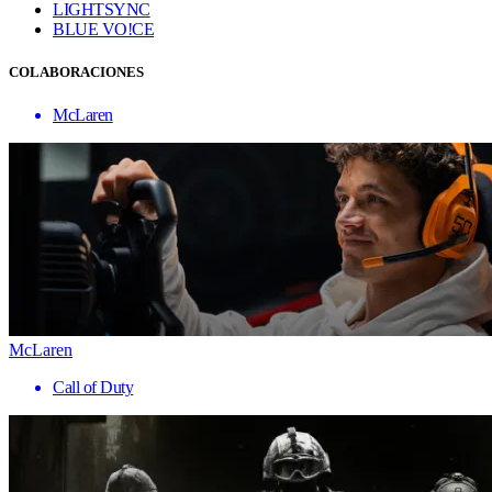
LIGHTSYNC
BLUE VO!CE
COLABORACIONES
McLaren
McLaren
Call of Duty