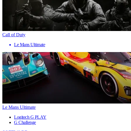
Call of Duty
Le Mans Ultimate
Le Mans Ultimate
Logitech G PLAY
G Challenge