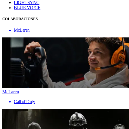
LIGHTSYNC
BLUE VO!CE
COLABORACIONES
McLaren
McLaren
Call of Duty