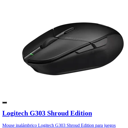
Logitech G303 Shroud Edition
Mouse inalámbrico Logitech G303 Shroud Edition para juegos