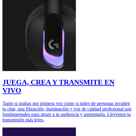
JUEGA, CREA Y TRANSMITE EN
VIVO
Tanto si grabas por primera vez como si miles de personas invaden
tu chat, una filmación, iluminación y voz de calidad profesional son
fundamentales para atraer a tu audiencia y aumentarla. Llevemos tu
transmisión más lejos.