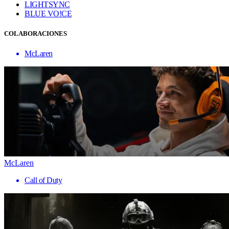
LIGHTSYNC
BLUE VO!CE
COLABORACIONES
McLaren
McLaren
Call of Duty