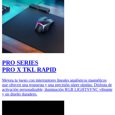
PRO SERIES
PRO X TKL RAPID
Mejora tu juego con interruptores lineales analógicos magnéticos
que ofrecen una respuesta y una precisión súper rápidas. Disfruta de
activación personalizable, iluminación RGB LIGHTSYNC vibrante
y un diseño duradero.