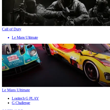
Call of Duty
Le Mans Ultimate
Le Mans Ultimate
Logitech G PLAY
G Challenge