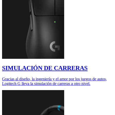
SIMULACIÓN DE CARRERAS
Gracias al diseño, la ingeniería y el amor por los juegos de autos,
Logitech G lleva la simulación de carreras a otro nivel.