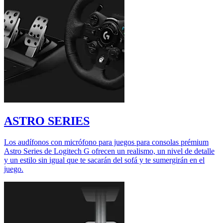
ASTRO SERIES
Los audífonos con micrófono para juegos para consolas prémium
Astro Series de Logitech G ofrecen un realismo, un nivel de detalle
y un estilo sin igual que te sacarán del sofá y te sumergirán en el
juego.