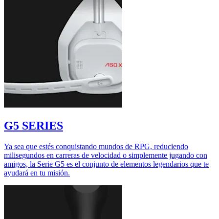
G5 SERIES
Ya sea que estés conquistando mundos de RPG, reduciendo
milisegundos en carreras de velocidad o simplemente jugando con
amigos, la Serie G5 es el conjunto de elementos legendarios que te
ayudará en tu misión.