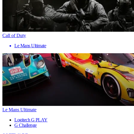
Call of Duty
Le Mans Ultimate
Le Mans Ultimate
Logitech G PLAY
G Challenge