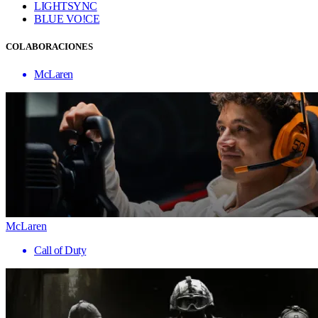
LIGHTSYNC
BLUE VO!CE
COLABORACIONES
McLaren
McLaren
Call of Duty