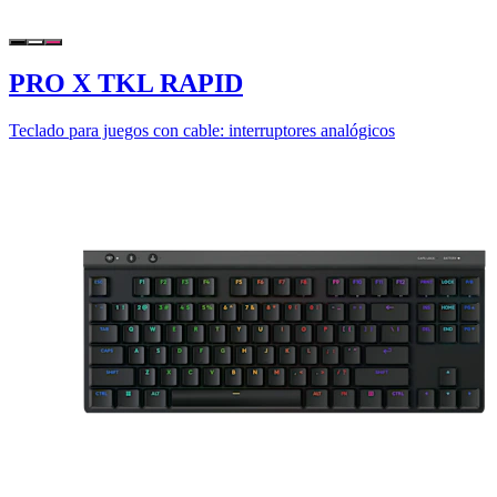
PRO X TKL RAPID
Teclado para juegos con cable: interruptores analógicos