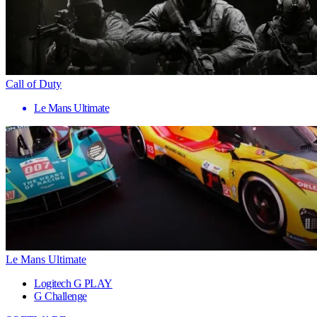
Call of Duty
Le Mans Ultimate
Le Mans Ultimate
Logitech G PLAY
G Challenge