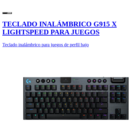
TECLADO INALÁMBRICO G915 X
LIGHTSPEED PARA JUEGOS
Teclado inalámbrico para juegos de perfil bajo