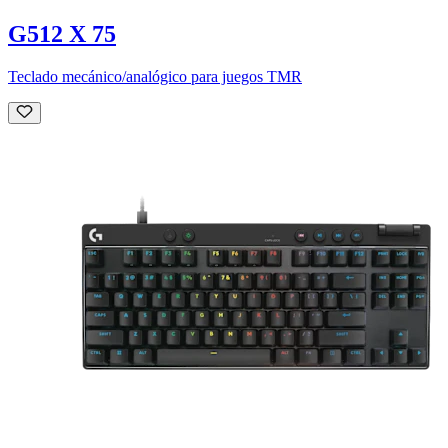
G512 X 75
Teclado mecánico/analógico para juegos TMR