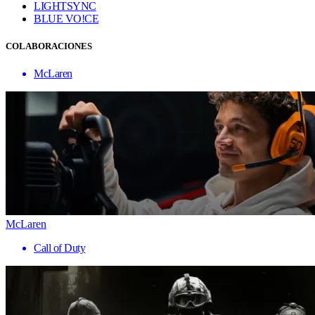
LIGHTSYNC
BLUE VO!CE
COLABORACIONES
McLaren
McLaren
Call of Duty