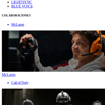
LIGHTSYNC
BLUE VO!CE
COLABORACIONES
McLaren
McLaren
Call of Duty