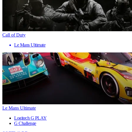
Call of Duty
Le Mans Ultimate
Le Mans Ultimate
Logitech G PLAY
G Challenge