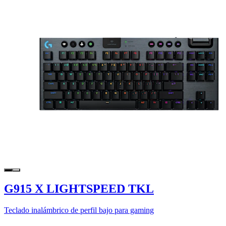
G915 X LIGHTSPEED TKL
Teclado inalámbrico de perfil bajo para gaming