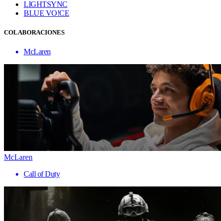
LIGHTSYNC
BLUE VO!CE
COLABORACIONES
McLaren
McLaren
Call of Duty