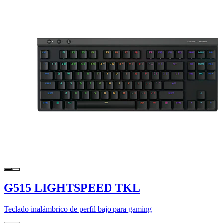
G515 LIGHTSPEED TKL
Teclado inalámbrico de perfil bajo para gaming