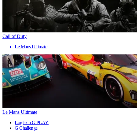
Call of Duty
Le Mans Ultimate
Le Mans Ultimate
Logitech G PLAY
G Challenge