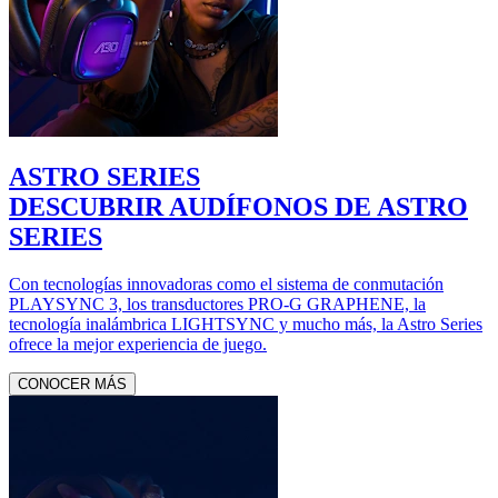
ASTRO SERIES
DESCUBRIR AUDÍFONOS DE ASTRO
SERIES
Con tecnologías innovadoras como el sistema de conmutación
PLAYSYNC 3, los transductores PRO-G GRAPHENE, la
tecnología inalámbrica LIGHTSYNC y mucho más, la Astro Series
ofrece la mejor experiencia de juego.
CONOCER MÁS