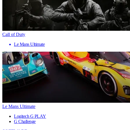
Call of Duty
Le Mans Ultimate
Le Mans Ultimate
Logitech G PLAY
G Challenge