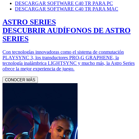
DESCARGAR SOFTWARE C40 TR PARA PC
DESCARGAR SOFTWARE C40 TR PARA MAC
ASTRO SERIES
DESCUBRIR AUDÍFONOS DE ASTRO
SERIES
Con tecnologías innovadoras como el sistema de conmutación
PLAYSYNC 3, los transductores PRO-G GRAPHENE, la
tecnología inalámbrica LIGHTSYNC y mucho más, la Astro Series
ofrece la mejor experiencia de juego.
CONOCER MÁS