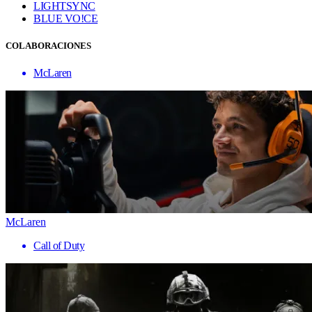
LIGHTSYNC
BLUE VO!CE
COLABORACIONES
McLaren
McLaren
Call of Duty