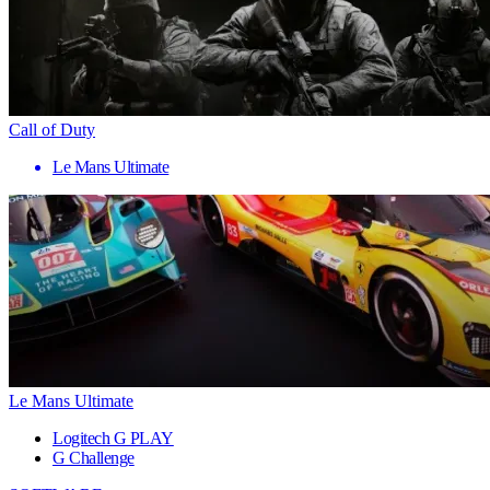
Call of Duty
Le Mans Ultimate
Le Mans Ultimate
Logitech G PLAY
G Challenge