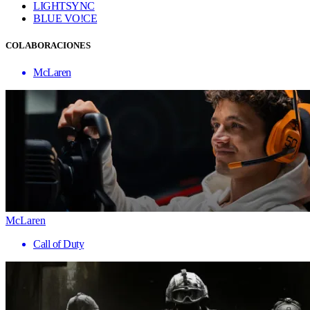
LIGHTSYNC
BLUE VO!CE
COLABORACIONES
McLaren
McLaren
Call of Duty