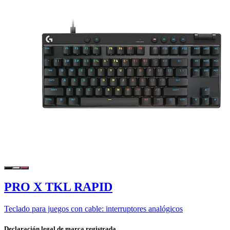
PRO X TKL RAPID
Teclado para juegos con cable: interruptores analógicos
Declaración legal de marca registrada