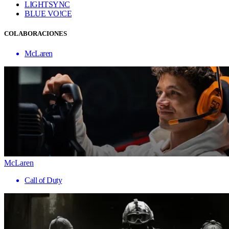
LIGHTSYNC
BLUE VO!CE
COLABORACIONES
McLaren
McLaren
Call of Duty