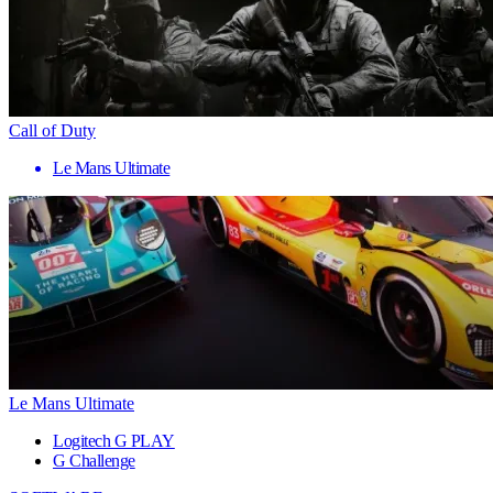
Call of Duty
Le Mans Ultimate
Le Mans Ultimate
Logitech G PLAY
G Challenge