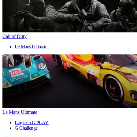
Call of Duty
Le Mans Ultimate
Le Mans Ultimate
Logitech G PLAY
G Challenge