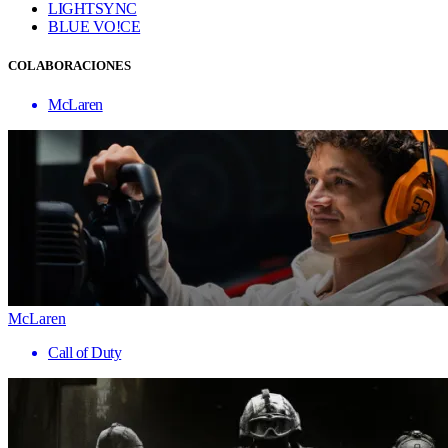
LIGHTSYNC
BLUE VO!CE
COLABORACIONES
McLaren
McLaren
Call of Duty