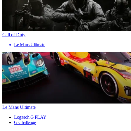
Call of Duty
Le Mans Ultimate
Le Mans Ultimate
Logitech G PLAY
G Challenge