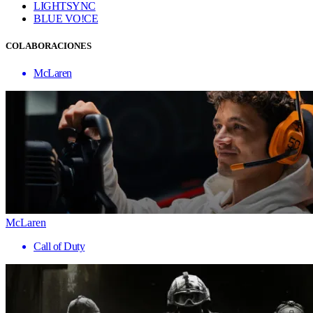
LIGHTSYNC
BLUE VO!CE
COLABORACIONES
McLaren
McLaren
Call of Duty