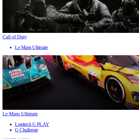
Call of Duty
Le Mans Ultimate
Le Mans Ultimate
Logitech G PLAY
G Challenge