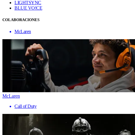
LIGHTSYNC
BLUE VO!CE
COLABORACIONES
McLaren
McLaren
Call of Duty