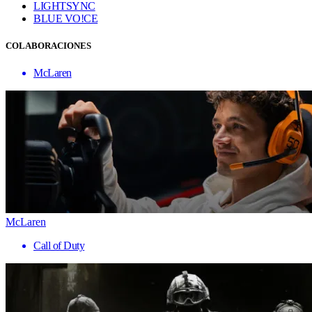
LIGHTSYNC
BLUE VO!CE
COLABORACIONES
McLaren
McLaren
Call of Duty