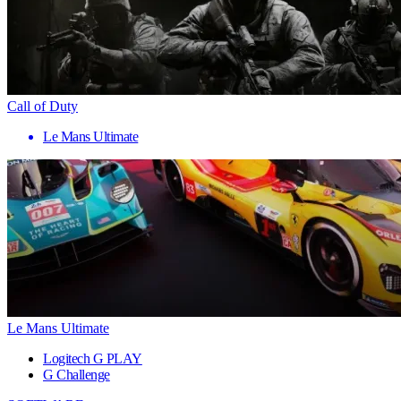
Call of Duty
Le Mans Ultimate
Le Mans Ultimate
Logitech G PLAY
G Challenge