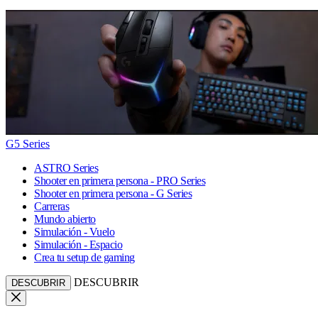
G5 Series
ASTRO Series
Shooter en primera persona - PRO Series
Shooter en primera persona - G Series
Carreras
Mundo abierto
Simulación - Vuelo
Simulación - Espacio
Crea tu setup de gaming
DESCUBRIR
DESCUBRIR