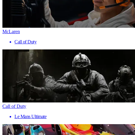
McLaren
Call of Duty
Call of Duty
Le Mans Ultimate