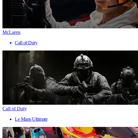
McLaren
Call of Duty
Call of Duty
Le Mans Ultimate