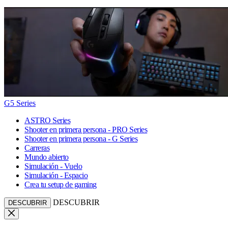
G5 Series
ASTRO Series
Shooter en primera persona - PRO Series
Shooter en primera persona - G Series
Carreras
Mundo abierto
Simulación - Vuelo
Simulación - Espacio
Crea tu setup de gaming
DESCUBRIR
DESCUBRIR