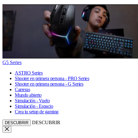
G5 Series
ASTRO Series
Shooter en primera persona - PRO Series
Shooter en primera persona - G Series
Carreras
Mundo abierto
Simulación - Vuelo
Simulación - Espacio
Crea tu setup de gaming
DESCUBRIR
DESCUBRIR