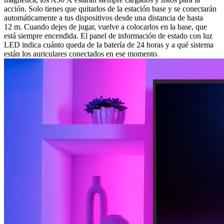
acción. Solo tienes que quitarlos de la estación base y se conectarán
automáticamente a tus dispositivos desde una distancia de hasta
12 m. Cuando dejes de jugar, vuelve a colocarlos en la base, que
está siempre encendida. El panel de información de estado con luz
LED indica cuánto queda de la batería de 24 horas y a qué sistema
están los auriculares conectados en ese momento.