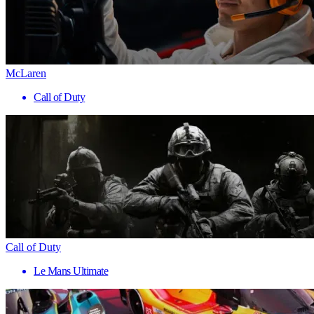
McLaren
Call of Duty
Call of Duty
Le Mans Ultimate