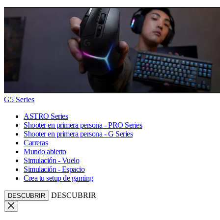
G5 Series
ASTRO Series
Shooter en primera persona - PRO Series
Shooter en primera persona - G Series
Carreras
Mundo abierto
Simulación - Vuelo
Simulación - Espacio
Crea tu setup de gaming
DESCUBRIR
DESCUBRIR