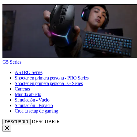
G5 Series
ASTRO Series
Shooter en primera persona - PRO Series
Shooter en primera persona - G Series
Carreras
Mundo abierto
Simulación - Vuelo
Simulación - Espacio
Crea tu setup de gaming
DESCUBRIR
DESCUBRIR