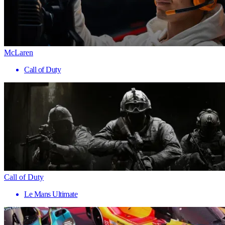
McLaren
Call of Duty
Call of Duty
Le Mans Ultimate