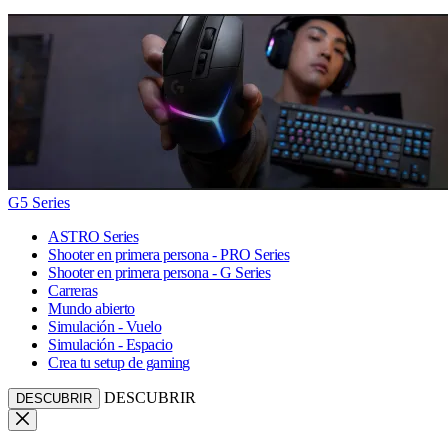
G5 Series
ASTRO Series
Shooter en primera persona - PRO Series
Shooter en primera persona - G Series
Carreras
Mundo abierto
Simulación - Vuelo
Simulación - Espacio
Crea tu setup de gaming
DESCUBRIR
DESCUBRIR