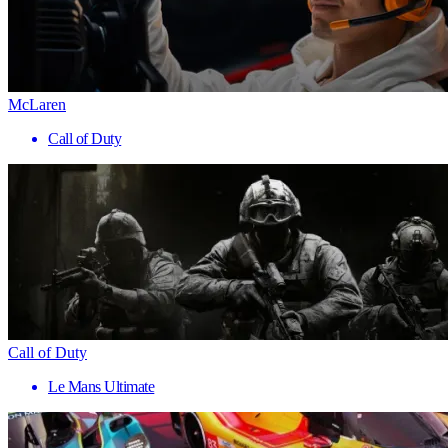
McLaren
Call of Duty
Call of Duty
Le Mans Ultimate