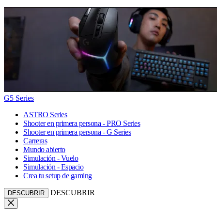
G5 Series
ASTRO Series
Shooter en primera persona - PRO Series
Shooter en primera persona - G Series
Carreras
Mundo abierto
Simulación - Vuelo
Simulación - Espacio
Crea tu setup de gaming
DESCUBRIR
DESCUBRIR