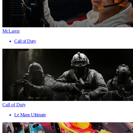
McLaren
Call of Duty
Call of Duty
Le Mans Ultimate