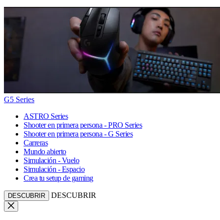
G5 Series
ASTRO Series
Shooter en primera persona - PRO Series
Shooter en primera persona - G Series
Carreras
Mundo abierto
Simulación - Vuelo
Simulación - Espacio
Crea tu setup de gaming
DESCUBRIR
DESCUBRIR