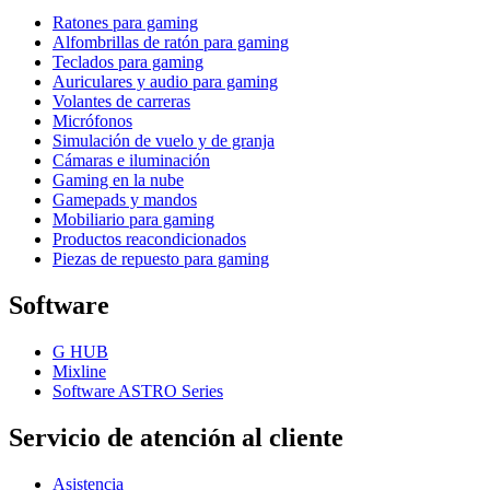
Ratones para gaming
Alfombrillas de ratón para gaming
Teclados para gaming
Auriculares y audio para gaming
Volantes de carreras
Micrófonos
Simulación de vuelo y de granja
Cámaras e iluminación
Gaming en la nube
Gamepads y mandos
Mobiliario para gaming
Productos reacondicionados
Piezas de repuesto para gaming
Software
G HUB
Mixline
Software ASTRO Series
Servicio de atención al cliente
Asistencia