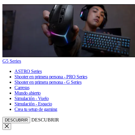
G5 Series
ASTRO Series
Shooter en primera persona - PRO Series
Shooter en primera persona - G Series
Carreras
Mundo abierto
Simulación - Vuelo
Simulación - Espacio
Crea tu setup de gaming
DESCUBRIR
DESCUBRIR