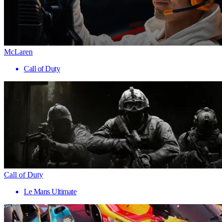
McLaren
Call of Duty
Call of Duty
Le Mans Ultimate