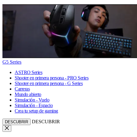
G5 Series
ASTRO Series
Shooter en primera persona - PRO Series
Shooter en primera persona - G Series
Carreras
Mundo abierto
Simulación - Vuelo
Simulación - Espacio
Crea tu setup de gaming
DESCUBRIR
DESCUBRIR