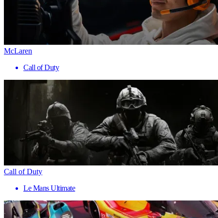
McLaren
Call of Duty
Call of Duty
Le Mans Ultimate