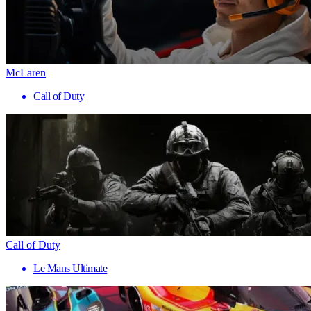
McLaren
Call of Duty
Call of Duty
Le Mans Ultimate