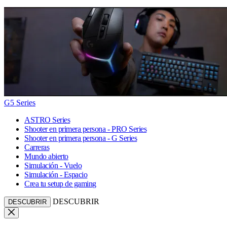
G5 Series
ASTRO Series
Shooter en primera persona - PRO Series
Shooter en primera persona - G Series
Carreras
Mundo abierto
Simulación - Vuelo
Simulación - Espacio
Crea tu setup de gaming
DESCUBRIR
DESCUBRIR