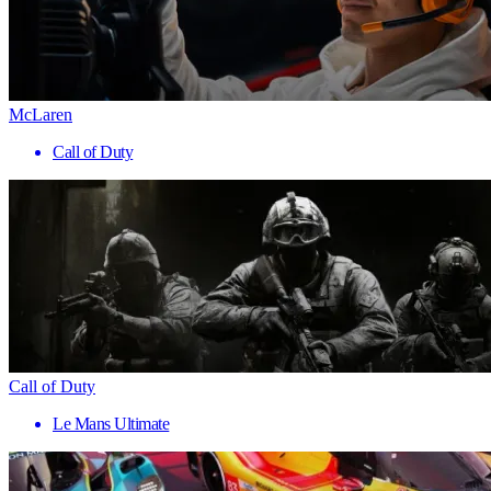
McLaren
Call of Duty
Call of Duty
Le Mans Ultimate