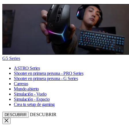
G5 Series
ASTRO Series
Shooter en primera persona - PRO Series
Shooter en primera persona - G Series
Carreras
Mundo abierto
Simulación - Vuelo
Simulación - Espacio
Crea tu setup de gaming
DESCUBRIR
DESCUBRIR