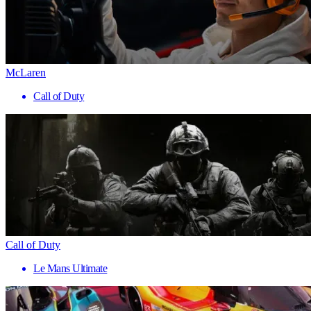
McLaren
Call of Duty
Call of Duty
Le Mans Ultimate