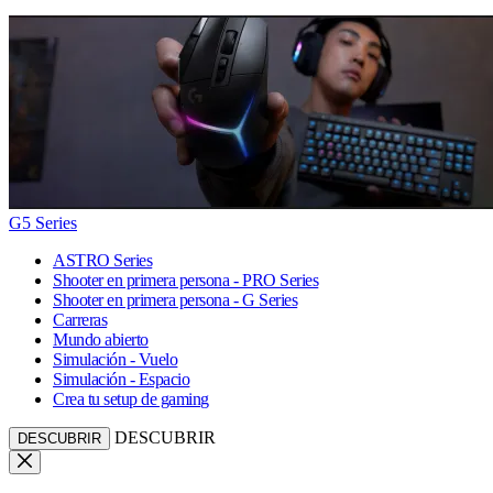
G5 Series
ASTRO Series
Shooter en primera persona - PRO Series
Shooter en primera persona - G Series
Carreras
Mundo abierto
Simulación - Vuelo
Simulación - Espacio
Crea tu setup de gaming
DESCUBRIR
DESCUBRIR