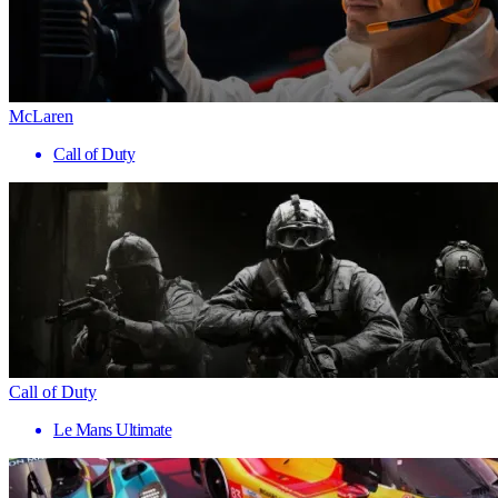
McLaren
Call of Duty
Call of Duty
Le Mans Ultimate