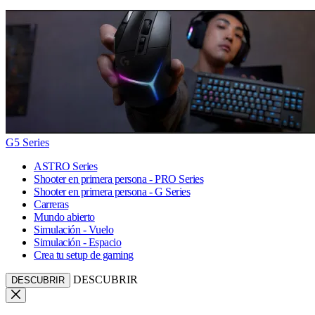
G5 Series
ASTRO Series
Shooter en primera persona - PRO Series
Shooter en primera persona - G Series
Carreras
Mundo abierto
Simulación - Vuelo
Simulación - Espacio
Crea tu setup de gaming
DESCUBRIR
DESCUBRIR