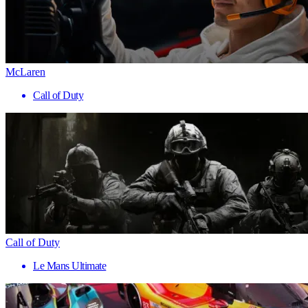
McLaren
Call of Duty
Call of Duty
Le Mans Ultimate