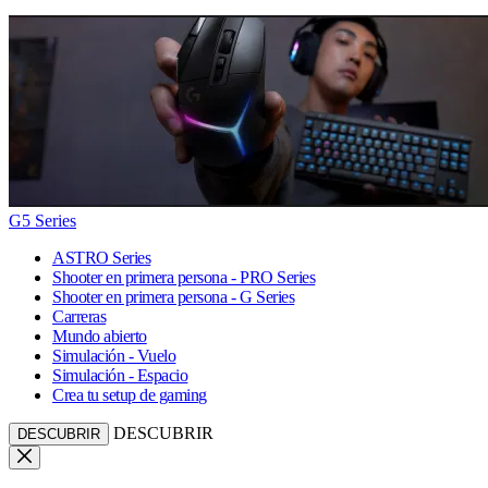
G5 Series
ASTRO Series
Shooter en primera persona - PRO Series
Shooter en primera persona - G Series
Carreras
Mundo abierto
Simulación - Vuelo
Simulación - Espacio
Crea tu setup de gaming
DESCUBRIR
DESCUBRIR