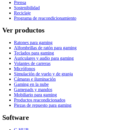
Prensa
Sostenibilidad
Reciclaje
Programa de reacondicionamiento
Ver productos
Ratones para gaming
Alfombrillas de ratón para gaming
Teclados para gaming
Auriculares y audio para gaming
Volantes de carreras
Micrófonos
Simulación de vuelo y de granja
Cámaras e iluminación
Gaming en la nube
Gamepads y mandos
Mobiliario para gaming
Productos reacondicionados
Piezas de repuesto para gaming
Software
G HUB