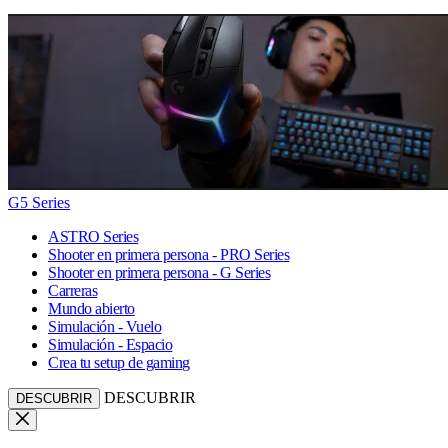
G5 Series
ASTRO Series
Shooter en primera persona - PRO Series
Shooter en primera persona - G Series
Carreras
Mundo abierto
Simulación - Vuelo
Simulación - Espacio
Crea tu setup de gaming
DESCUBRIR
DESCUBRIR