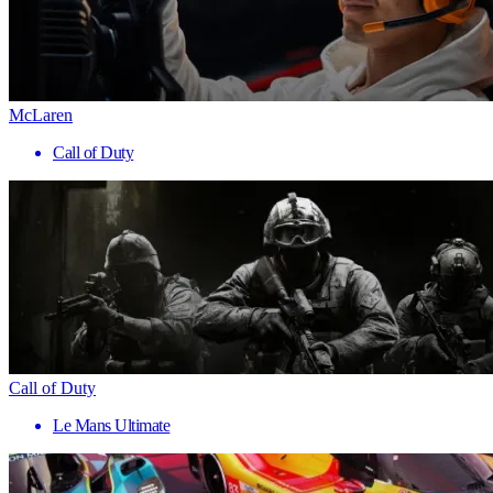
McLaren
Call of Duty
Call of Duty
Le Mans Ultimate