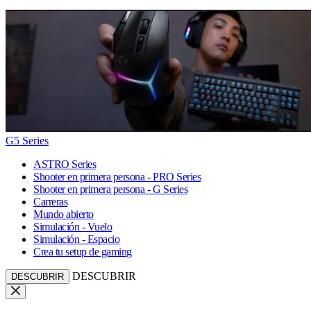
G5 Series
ASTRO Series
Shooter en primera persona - PRO Series
Shooter en primera persona - G Series
Carreras
Mundo abierto
Simulación - Vuelo
Simulación - Espacio
Crea tu setup de gaming
DESCUBRIR
DESCUBRIR