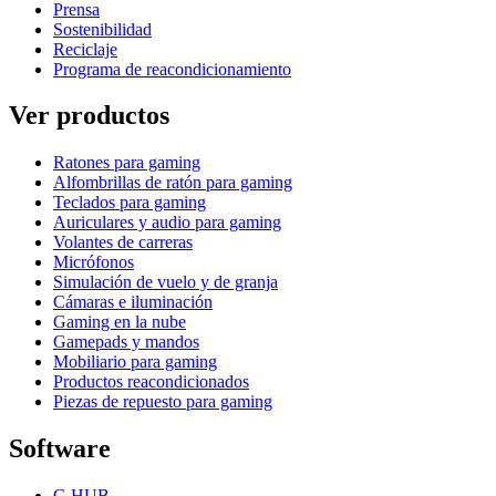
Prensa
Sostenibilidad
Reciclaje
Programa de reacondicionamiento
Ver productos
Ratones para gaming
Alfombrillas de ratón para gaming
Teclados para gaming
Auriculares y audio para gaming
Volantes de carreras
Micrófonos
Simulación de vuelo y de granja
Cámaras e iluminación
Gaming en la nube
Gamepads y mandos
Mobiliario para gaming
Productos reacondicionados
Piezas de repuesto para gaming
Software
G HUB