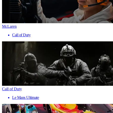
McLaren
Call of Duty
Call of Duty
Le Mans Ultimate