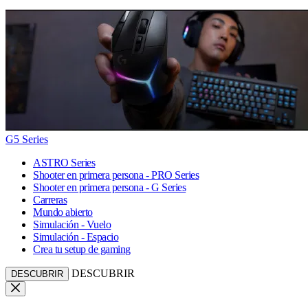
G5 Series
ASTRO Series
Shooter en primera persona - PRO Series
Shooter en primera persona - G Series
Carreras
Mundo abierto
Simulación - Vuelo
Simulación - Espacio
Crea tu setup de gaming
DESCUBRIR
DESCUBRIR