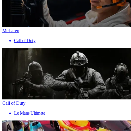
McLaren
Call of Duty
Call of Duty
Le Mans Ultimate