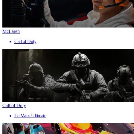
McLaren
Call of Duty
Call of Duty
Le Mans Ultimate