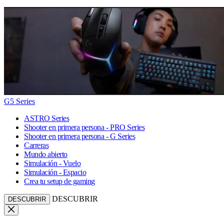
G5 Series
ASTRO Series
Shooter en primera persona - PRO Series
Shooter en primera persona - G Series
Carreras
Mundo abierto
Simulación - Vuelo
Simulación - Espacio
Crea tu setup de gaming
DESCUBRIR
DESCUBRIR