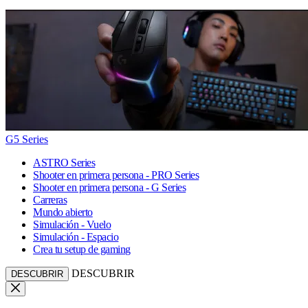
G5 Series
ASTRO Series
Shooter en primera persona - PRO Series
Shooter en primera persona - G Series
Carreras
Mundo abierto
Simulación - Vuelo
Simulación - Espacio
Crea tu setup de gaming
DESCUBRIR
DESCUBRIR