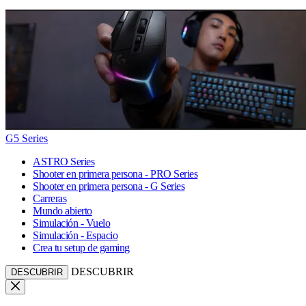
G5 Series
ASTRO Series
Shooter en primera persona - PRO Series
Shooter en primera persona - G Series
Carreras
Mundo abierto
Simulación - Vuelo
Simulación - Espacio
Crea tu setup de gaming
DESCUBRIR
DESCUBRIR