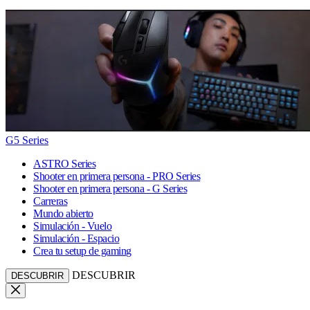
G5 Series
ASTRO Series
Shooter en primera persona - PRO Series
Shooter en primera persona - G Series
Carreras
Mundo abierto
Simulación - Vuelo
Simulación - Espacio
Crea tu setup de gaming
DESCUBRIR
DESCUBRIR