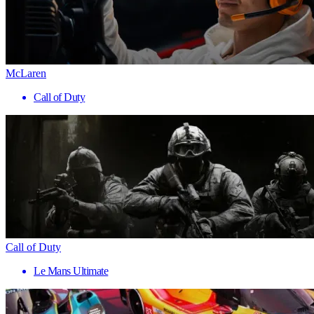
McLaren
Call of Duty
Call of Duty
Le Mans Ultimate