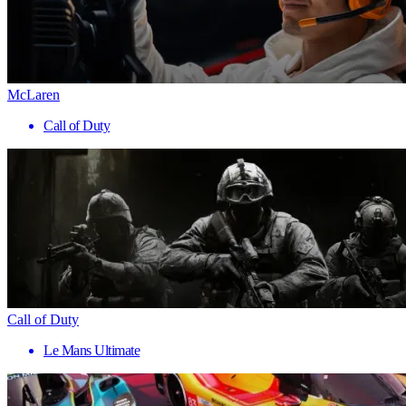
McLaren
Call of Duty
Call of Duty
Le Mans Ultimate