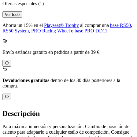
Ofertas especiales
(1)
Ver todo
Ahorra un 15% en el
Playseat® Trophy
al comprar una
base RS50
,
RS50 System
,
PRO Racing Wheel
o
base PRO DD11
.
Envío estándar gratuito en pedidos a partir de 39 €.
Devoluciones gratuitas
dentro de los 30 días posteriores a la
compra.
Descripción
Para máxima inmersión y personalización. Cambio de posición de
asiento para adaptarlo a cualquier estilo de competición. Consigue