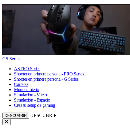
G5 Series
ASTRO Series
Shooter en primera persona - PRO Series
Shooter en primera persona - G Series
Carreras
Mundo abierto
Simulación - Vuelo
Simulación - Espacio
Crea tu setup de gaming
DESCUBRIR
DESCUBRIR