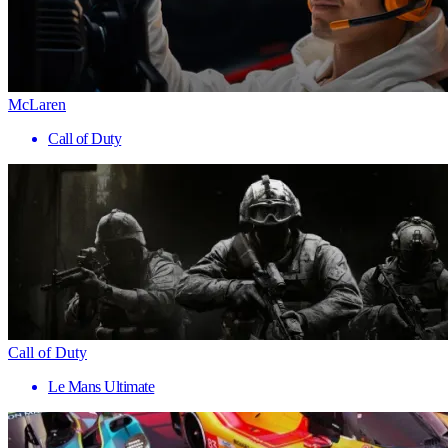
McLaren
Call of Duty
Call of Duty
Le Mans Ultimate