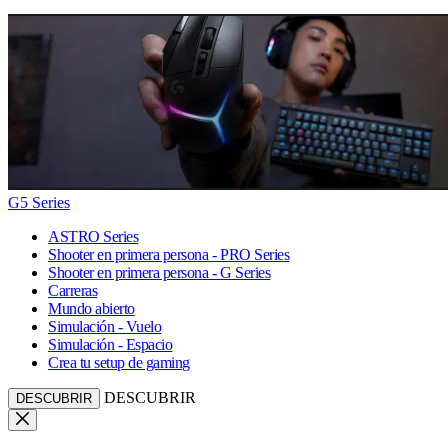
G5 Series
ASTRO Series
Shooter en primera persona - PRO Series
Shooter en primera persona - G Series
Carreras
Mundo abierto
Simulación - Vuelo
Simulación - Espacio
Crea tu setup de gaming
DESCUBRIR
DESCUBRIR