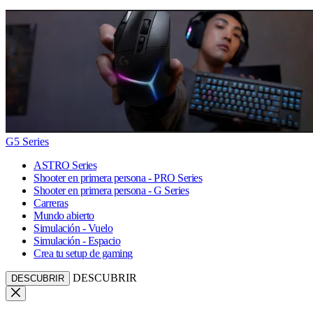
G5 Series
ASTRO Series
Shooter en primera persona - PRO Series
Shooter en primera persona - G Series
Carreras
Mundo abierto
Simulación - Vuelo
Simulación - Espacio
Crea tu setup de gaming
DESCUBRIR
DESCUBRIR