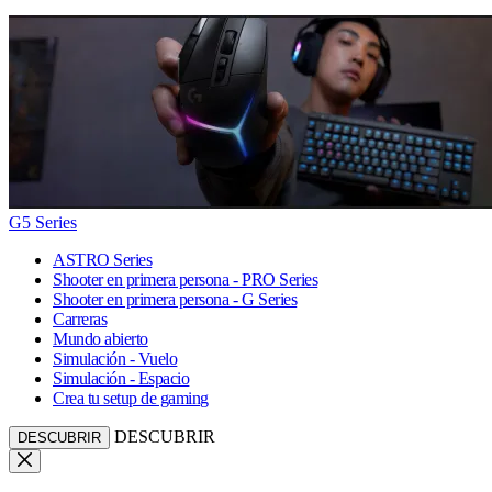
G5 Series
ASTRO Series
Shooter en primera persona - PRO Series
Shooter en primera persona - G Series
Carreras
Mundo abierto
Simulación - Vuelo
Simulación - Espacio
Crea tu setup de gaming
DESCUBRIR
DESCUBRIR