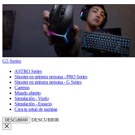
G5 Series
ASTRO Series
Shooter en primera persona - PRO Series
Shooter en primera persona - G Series
Carreras
Mundo abierto
Simulación - Vuelo
Simulación - Espacio
Crea tu setup de gaming
DESCUBRIR
DESCUBRIR