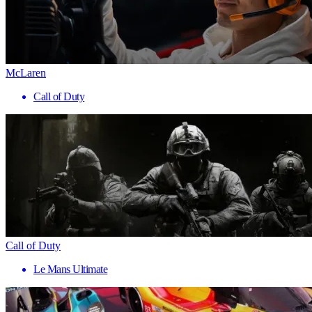
McLaren
Call of Duty
Call of Duty
Le Mans Ultimate