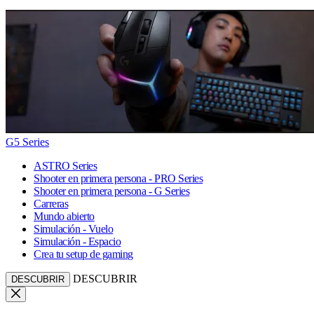
G5 Series
ASTRO Series
Shooter en primera persona - PRO Series
Shooter en primera persona - G Series
Carreras
Mundo abierto
Simulación - Vuelo
Simulación - Espacio
Crea tu setup de gaming
DESCUBRIR
DESCUBRIR