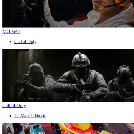
McLaren
Call of Duty
Call of Duty
Le Mans Ultimate